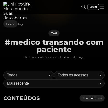
☰
Home
Tag
TAG
#medico transando com
paciente
Todos os conteúdos encontrados nesta
tag
.
CONTEÚDOS
1
encontrados