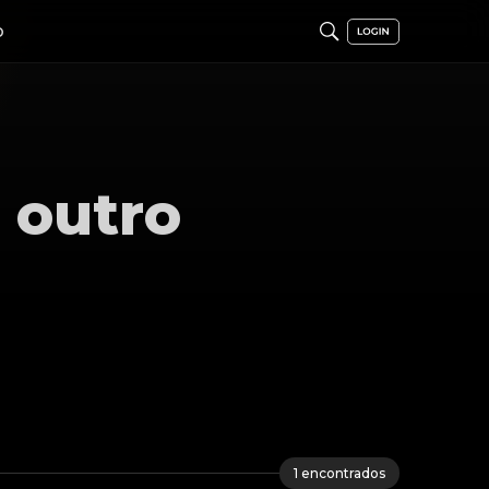
O
 outro
1
encontrados