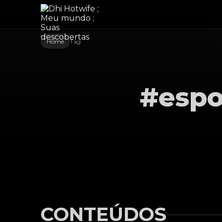
Home
Tag
#espo
CONTEÚDOS