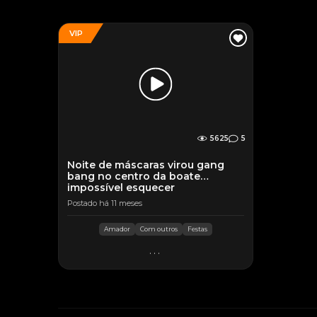
VIP
5625
5
Noite de máscaras virou gang
bang no centro da boate…
impossível esquecer
Postado há 11 meses
Amador
Com outros
Festas
...