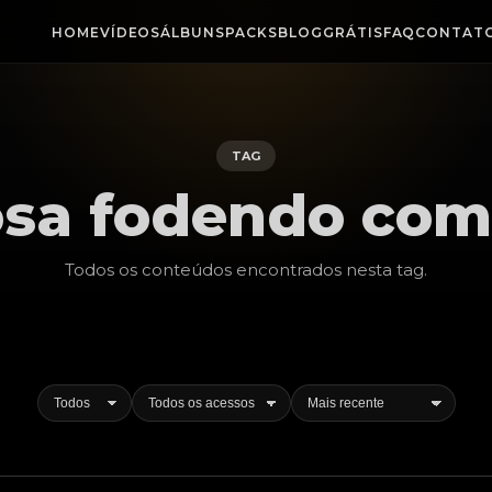
HOME
VÍDEOS
ÁLBUNS
PACKS
BLOG
GRÁTIS
FAQ
CONTAT
TAG
sa fodendo com
Todos os conteúdos encontrados nesta
tag
.