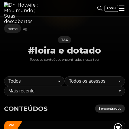
☰
Home
Tag
TAG
#loira e dotado
Todos os conteúdos encontrados nesta
tag
.
CONTEÚDOS
1
encontrados
VIP