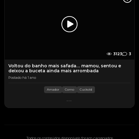
3123
3
Voltou do banho mais safada… mamou, sentou e
deixou a buceta ainda mais arrombada
Postado há 1 ano
Amador
Corno
Cuckold
...
Todos os conteúdos disponíveis foram carregados