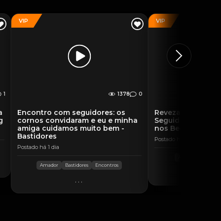
VIP
VIP
1
1378
0
a
Encontro com seguidores: os
Revezamos os Pa
g
cornos convidaram e eu e minha
Seguidores, Gozei 
amiga cuidamos muito bem -
nos Beijamos Chei
Bastidores
Postado há 5 horas
Postado há 1 dia
Amador
Com ou
Amador
Bastidores
Encontros
..
...