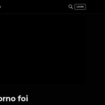
O
orno foi