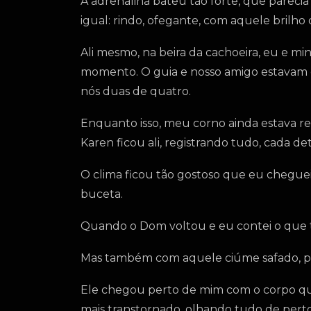
A adrenalina bateu tão forte, que parecia
igual: rindo, ofegante, com aquele brilho
Ali mesmo, na beira da cachoeira, eu e m
momento. O guia e nosso amigo estavam c
nós duas de quatro.
Enquanto isso, meu corno ainda estava re
Karen ficou ali, registrando tudo, cada d
O clima ficou tão gostoso que eu cheguei
buceta.
Quando o Dom voltou e eu contei o que t
Mas também com aquele ciúme safado, po
Ele chegou perto de mim com o corpo quen
mais transtornado, olhando tudo de perto