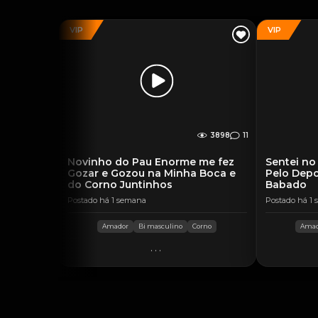
VIP
VIP
3898
11
Novinho do Pau Enorme me fez
Sentei no
Gozar e Gozou na Minha Boca e
Pelo Depo
do Corno Juntinhos
Babado
Postado há 1 semana
Postado há 1
Amador
Bi masculino
Corno
Amad
...