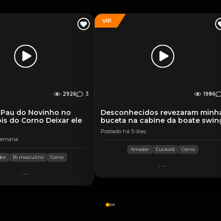
VIP
2926
3
1986
 Pau do Novinho no
Desconhecidos revezaram minh
is do Corno Deixar ele
buceta na cabine da boate swin
Postado há 5 dias
 semana
Amador
Cuckold
Corno
or
Bi masculino
Corno
...
...