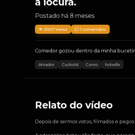
a locura.
Postado há 8 meses
5007 Views
1 comentário
Comedor gozou dentro da minha bucetinha
Amador
Cuckold
Corno
hotwife
Relato do vídeo
Depois de sermos vistos, filmados e pegos 