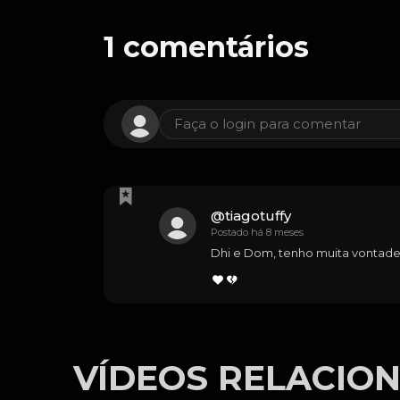
1
comentários
Faça o login para comentar
@
tiagotuffy
Postado há 8 meses
Dhi e Dom, tenho muita vontade 
VÍDEOS RELACIO