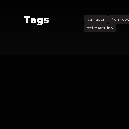
Tags
#
amador
#
dhihotw
#
bi masculino