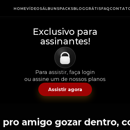
HOME
VÍDEOS
ÁLBUNS
PACKS
BLOG
GRÁTIS
FAQ
CONTAT
Exclusivo para
assinantes!
Para assistir, faça login
ou assine um de nossos planos
Assistir agora
 pro amigo gozar dentro, c