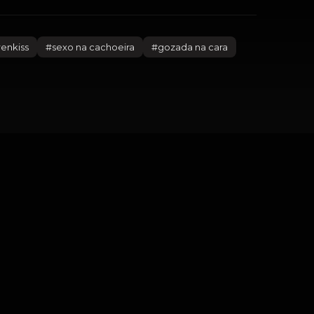
renkiss
#
sexo na cachoeira
#
gozada na cara