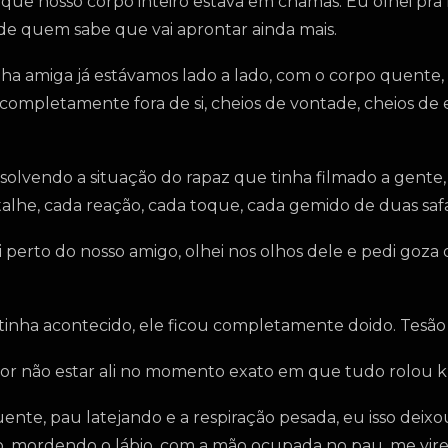
 que nosso corpo inteiro estava em chamas. Eu olhei pra 
 de quem sabe que vai aprontar ainda mais.
inha amiga já estávamos lado a lado, com o corpo quente
ompletamente fora de si, cheios de vontade, cheios de 
solvendo a situação do rapaz que tinha filmado a gente
etalhe, cada reação, cada toque, cada gemido de duas saf
 perto do nosso amigo, olhei nos olhos dele e pedi goza
inha acontecido, ele ficou completamente doido. Tesão
r não estar ali no momento exato em que tudo rolou k
te, pau latejando e a respiração pesada, eu isso deixo
, mordendo o lábio, com a mão ocupada no pau, me virei