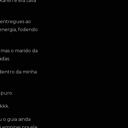
Karen e ela tava
, entregues ao
energia, fodendo
, mas o marido da
adas.
 dentro da minha
 puro.
kkk.
u o guia ainda
 empinei pra ele