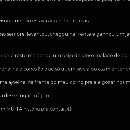
visou que não estava aguentando mais.
como sempre: levantou, chegou na frente e ganhou um ja
ou pelo rosto me dando um beijo delicioso melado de porr
enalina e conexão que só quem vive algo assim entend
eu me ajoelhei na frente do meu corno pra ele gozar nos m
za desse lugar mágico.
m MUITA história pra contar. 😈