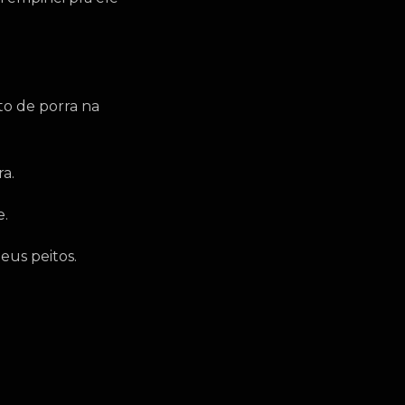
to de porra na
a.
e.
eus peitos.