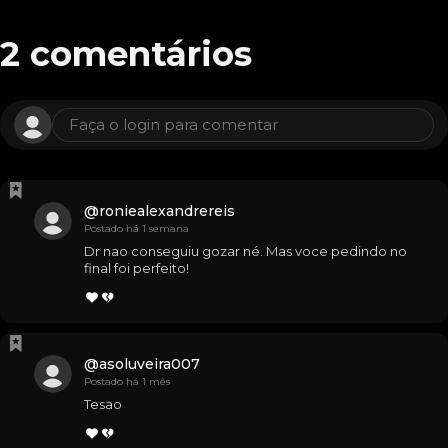
2
comentários
Faça o login para comentar
@
roniealexandrereis
Postado há 1 semana
Dr nao conseguiu gozar né. Mas voce pedindo no 
final foi perfeito!
@
asoluveira007
Postado há 1 mês
Tesao