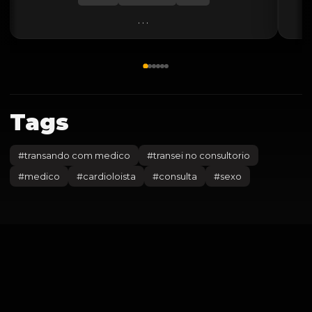
...
Tags
#
transando com medico
#
transei no consultorio
#
medico
#
cardioloista
#
consulta
#
sexo