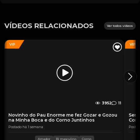
VÍDEOS RELACIONADOS
Ver todos vídeos
VIP
VIP
3952
11
Novinho do Pau Enorme me fez Gozar e Gozou
Sent
na Minha Boca e do Corno Juntinhos
Corn
Postado há 1 semana
Postad
Amador
Bi masculino
Corno