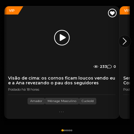
VIP
VIP
233
0
Visão de cima: os cornos ficam loucos vendo eu
Sent
e a Ana revezando o pau dos seguidores
Corn
Postado há 18 horas
Postad
Amador
Ménage Masculino
Cuckold
...