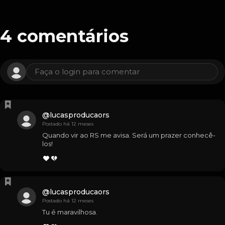
4
comentários
Faça o login para comentar
@
lucasproducaors
Postado há 12 meses
Quando vir ao RS me avisa. Será um prazer conhecê-
los!
@
lucasproducaors
Postado há 12 meses
Tu é maravilhosa.