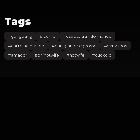
Tags
#
gangbang
#
corno
#
esposa traindo marido
#
chifre no marido
#
pau grande e grosso
#
pauzudos
#
amador
#
dhihotwife
#
hotwife
#
cuckold