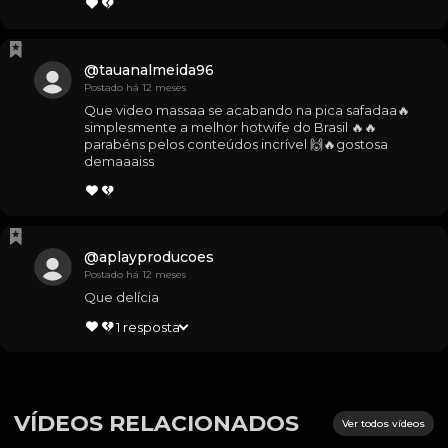
@
tauanalmeida96
Postado há 12 meses
Que video massaa se acabando na pica safadaa🔥 
simplesmente a melhor hotwife do Brasil 🔥🔥
parabéns pelos conteúdos incrível 🙌🔥gostosa 
demaaaiss
@
aplayproducoes
Postado há 12 meses
Que delícia
1
resposta
VÍDEOS RELACIONADOS
Ver todos vídeos