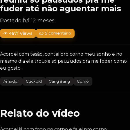
fuder até não aguentar mais
Postado há 12 meses
4671 Views
5 comentário
Acordei com tesão, contei pro corno meu sonho e no
mesmo dia ele trouxe só pauzudos pra me foder como
eu gosto.
Amador
Cuckold
Gang Bang
Corno
Relato do vídeo
Acordei já com fogo no corpo e falei pro corno: