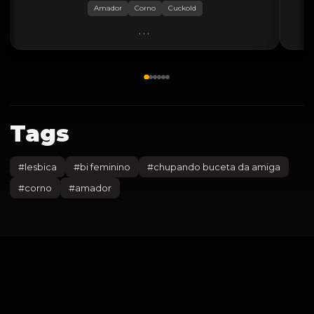
Amador
Corno
Cuckold
...
Tags
#
lesbica
#
bi feminino
#
chupando buceta da amiga
#
corno
#
amador