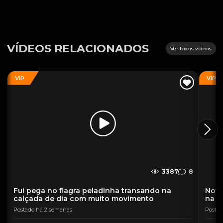
VÍDEOS RELACIONADOS
Ver todos vídeos
VIP
VIP
3387
8
Fui pega no flagra peladinha transando na
Novi
calçada de dia com muito movimento
na M
Postado há 2 semanas
Postad