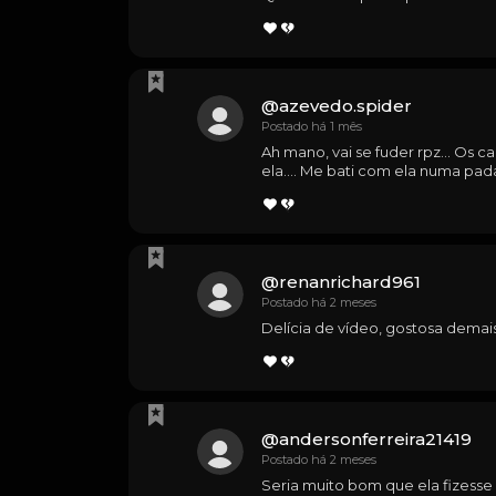
@
azevedo.spider
Postado há 1 mês
Ah mano, vai se fuder rpz... Os 
ela.... Me bati com ela numa pada
@
renanrichard961
Postado há 2 meses
Delícia de vídeo, gostosa demais
@
andersonferreira21419
Postado há 2 meses
Seria muito bom que ela fizesse 