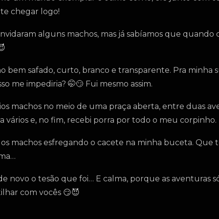
ite chegar logo!
. Convidaram alguns machos, mas já sabíamos que quand
😈
o bem safado, curto, branco e transparente. Pra minha 
so me impediria? 🤭😏 Fui mesmo assim.
os machos no meio de uma praça aberta, entre duas aven
 vários e, no fim, recebi porra por todo o meu corpinho.
m os machos esfregando o cacete na minha buceta. Que te
xima…
r de novo o tesão que foi… E calma, porque as aventuras
ilhar com vocês 😏😈