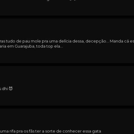
caras tudo de pau mole pra uma delícia dessa, decepção... Manda cá es
ria em Guarajuba, toda top ela...
 dhi 😈
uma rifa pra os fãs ter a sorte de conhecer essa gata