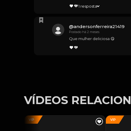
1
resposta
@
andersonferreira21419
Postado há 2 meses
Que mulher deliciosa 😋
VÍDEOS RELACIO
VIP
VIP