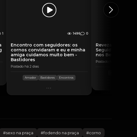
1
1496
0
a
Encontro com seguidores: os
Revezamos os Pa
g
cornos convidaram e eu e minha
Seguidores, Gozei 
amiga cuidamos muito bem -
nos Beijamos Chei
Bastidores
Postado há 18 horas
Postado há 2 dias
Amador
Com ou
Amador
Bastidores
Encontros
..
...
#
sexo na praça
#
fodendo na praça
#
corno