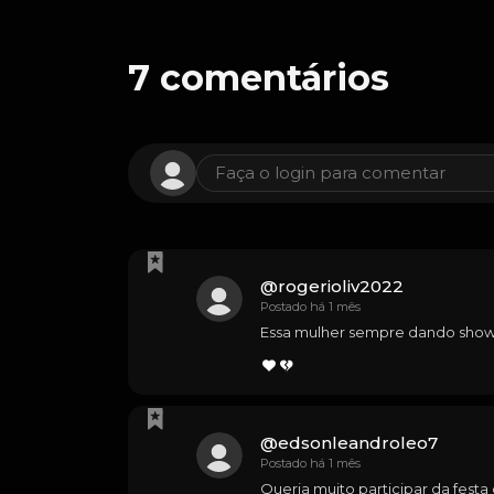
7
comentários
Faça o login para comentar
@
rogerioliv2022
Postado há 1 mês
Essa mulher sempre dando show 
@
edsonleandroleo7
Postado há 1 mês
Queria muito participar da fest