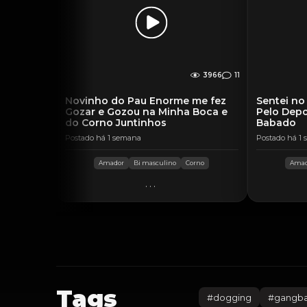
3966
11
Novinho do Pau Enorme me fez
Sentei no
Gozar e Gozou na Minha Boca e
Pelo Depo
do Corno Juntinhos
Babado
Postado há 1 semana
Postado há 1
Amador
Bi masculino
Corno
Amad
...
Tags
#
dogging
#
gangb