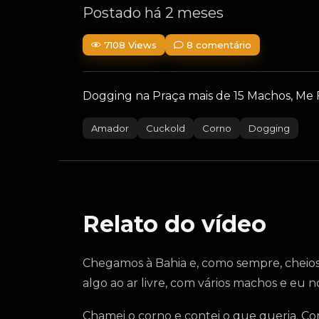
Postado há 2 meses
7108 Views
8 comentário
Dogging na Praça mais de 15 Machos, M
Amador
Cuckold
Corno
Dogging
Relato do vídeo
Chegamos à Bahia e, como sempre, cheios 
algo ao ar livre, com vários machos e e
Chamei o corno e contei o que queria. C