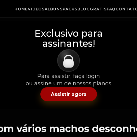
HOME
VÍDEOS
ÁLBUNS
PACKS
BLOG
GRÁTIS
FAQ
CONTAT
Exclusivo para
assinantes!
Para assistir, faça login
ou assine um de nossos planos
Assistir agora
om vários machos desconh