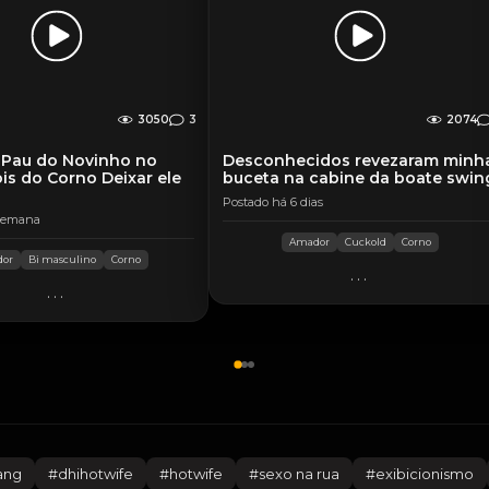
3050
3
2074
 Pau do Novinho no
Desconhecidos revezaram minh
is do Corno Deixar ele
buceta na cabine da boate swin
Postado há 6 dias
 semana
Amador
Cuckold
Corno
or
Bi masculino
Corno
...
...
ang
#
dhihotwife
#
hotwife
#
sexo na rua
#
exibicionismo