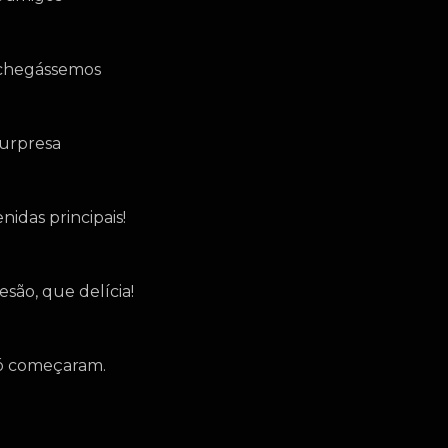
o chegássemos
surpresa
idas principais!
são, que delícia!
 só começaram.