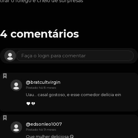
tirar o fôlego e cheio de surpresas
4
comentários
Faça o login para comentar
@
bratcultvirgin
Postado há 8 meses
Uau… casal gostoso, e esse comedor delícia ein
@
edsonleo1007
Postado há 9 meses
Que mulher deliciosa 😋