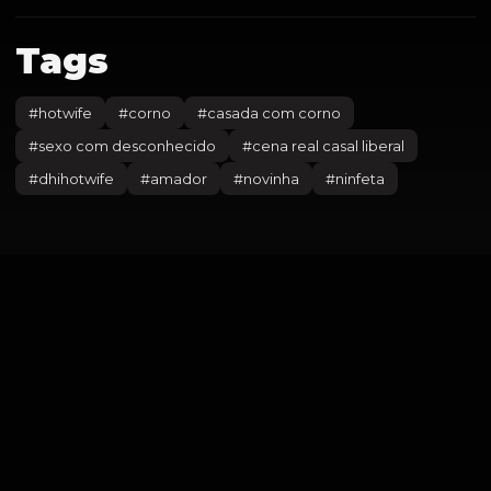
Tags
#
hotwife
#
corno
#
casada com corno
#
sexo com desconhecido
#
cena real casal liberal
#
dhihotwife
#
amador
#
novinha
#
ninfeta