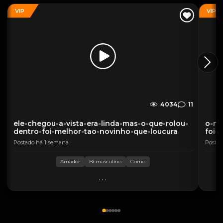
VIP
VIP
4034
11
ele-chegou-a-vista-era-linda-mas-o-que-rolou-
o-no
dentro-foi-melhor-tao-novinho-que-loucura
foi-
Postado há 1 semana
Postad
Amador
Bi masculino
Corno
...