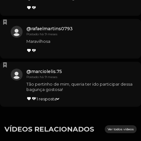
@
rafaelmartins0793
Postado há 9 meses
Maravilhosa
@
marciolelis.75
Postado há 9 meses
Tão pertinho de mim, queria ter ido participar dessa 
bagunça gostosa!
1
resposta
VÍDEOS RELACIONADOS
Ver todos vídeos