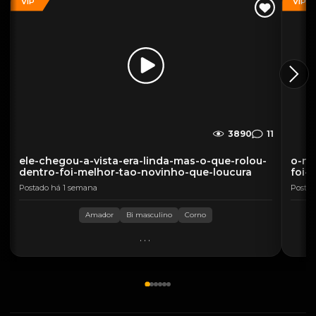
VIP
VIP
3890
11
ele-chegou-a-vista-era-linda-mas-o-que-rolou-
o-no
dentro-foi-melhor-tao-novinho-que-loucura
foi-
Postado há 1 semana
Postad
Amador
Bi masculino
Corno
...