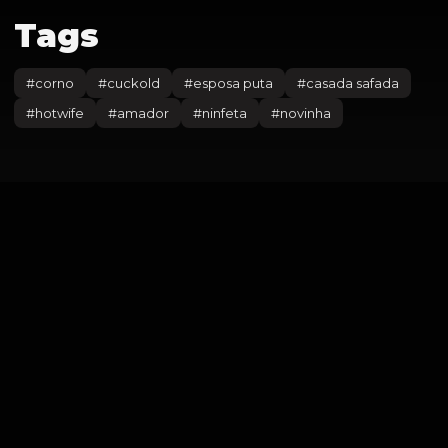
Tags
#
corno
#
cuckold
#
esposa puta
#
casada safada
#
hotwife
#
amador
#
ninfeta
#
novinha