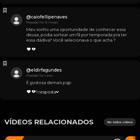
@
caiofellipenaves
Postado há 12 meses
Meu sonho uma oportunidade de conhecer essa 
deusa, podia sortear um fã por temporada pra ter 
essa dádiva? Você selecionava o que acha ?
@
eldirfagundes
Postado há 1 ano
É gostosa demais pqp
1
resposta
VÍDEOS RELACIONADOS
Ver todos vídeos